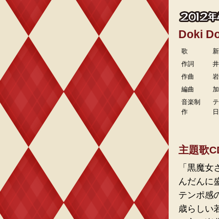
Doki 
歌
作詞
井
作曲
編曲
音楽制
作
主題歌C
「黒魔女さ
んだんに
テンポ感
歳らしい