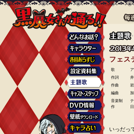
フェス
歌
作詞
井
作曲
編曲
音楽制
作
いっだっ