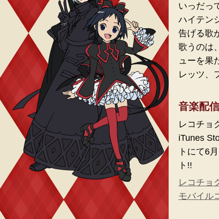
いっだっ
ハイテン
告げる歌
歌うのは、
ューを果
レッツ、
音楽配
レコチョ
iTunes
トにて6
ト!!
レコチョ
モバイル